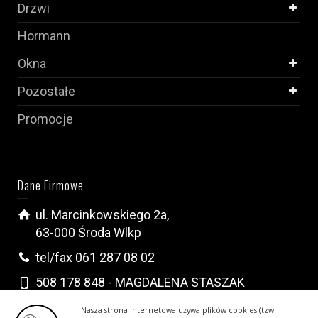
Drzwi
Hormann
Okna
Pozostałe
Promocje
Dane Firmowe
ul. Marcinkowskiego 2a,
63-000 Środa Wlkp
tel/fax 061 287 08 02
508 178 848 - MAGDALENA STASZAK
502 296 222 - KRYSTIAN WALCZAK
Nasza strona internetowa używa plików cookies (tzw.