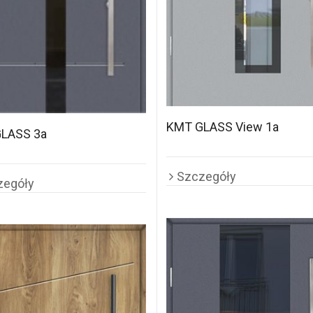
KMT GLASS View 1a
LASS 3a
Szczegóły
zegóły