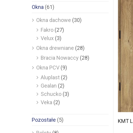
Okna
(61)
Okna dachowe
(30)
Fakro
(27)
Velux
(3)
Okna drewniane
(28)
Bracia Nowaccy
(28)
Okna PCV
(9)
Aluplast
(2)
Gealan
(2)
Schucko
(3)
Veka
(2)
Pozostałe
(5)
KMT L
Rolety
(8)