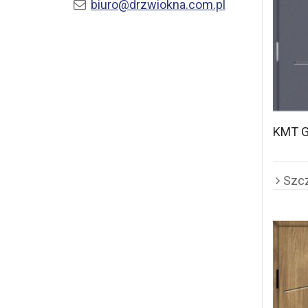
biuro@drzwiokna.com.pl
KMT G
Szc