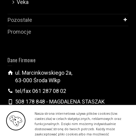
Veka
Pozostałe
Promocje
Dane Firmowe
ul. Marcinkowskiego 2a,
63-000 Środa Wlkp
tel/fax 061 287 08 02
508 178 848 - MAGDALENA STASZAK
502 296 222 - KRYSTIAN WALCZAK
Nasza strona internetowa używa plików cookies (tzw.
ciasteczka) w celach statystycznych, reklamowych oraz
biuro@drzwiokna.com.pl
funkcjonalnych. Dzięki nim możemy indywidualnie
dostosować stronę do twoich potrzeb. Każdy może
zaakceptować pliki cookies albo ma możliwość