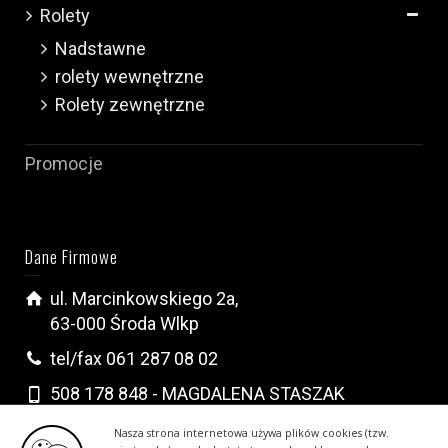
Rolety
Nadstawne
rolety wewnętrzne
Rolety zewnętrzne
Promocje
Dane Firmowe
ul. Marcinkowskiego 2a,
63-000 Środa Wlkp
tel/fax 061 287 08 02
508 178 848 - MAGDALENA STASZAK
502 296 222 - KRYSTIAN WALCZAK
Nasza strona internetowa używa plików cookies (tzw.