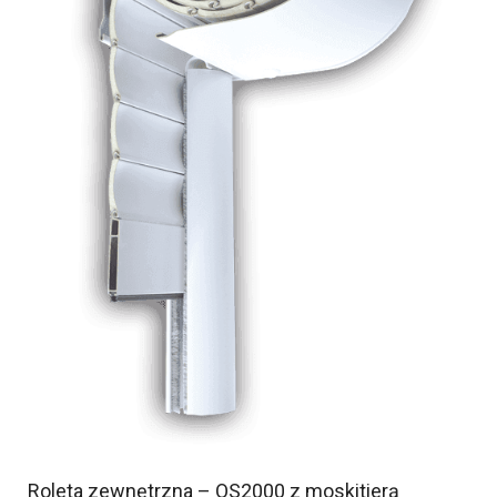
Roleta zewnętrzna – OS2000 z moskitierą