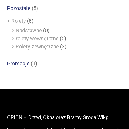
Pozostałe
(5)
Rolety
(8)
Nadstawne
(0)
rolety wewnętrzne
(5)
Rolety zewnętrzne
(3)
Promocje
(1)
ORION – Drzwi, Okna oraz Bramy Środa Wlkp.