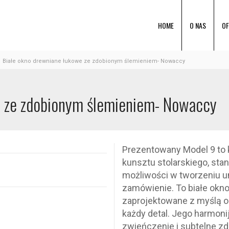
HOME
O NAS
OF
Białe okno drewniane łukowe ze zdobionym ślemieniem- Nowaccy
e ze zdobionym ślemieniem- Nowaccy
Prezentowany Model 9 to k
kunsztu stolarskiego, st
możliwości w tworzeniu un
zamówienie. To białe okn
zaprojektowane z myślą o 
każdy detal. Jego harmoni
zwieńczenie i subtelne zdo