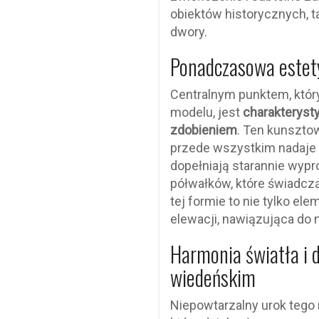
obiektów historycznych, t
dwory.
Ponadczasowa estety
Centralnym punktem, który
modelu, jest
charakteryst
zdobieniem
. Ten kunsztow
przede wszystkim nadaje j
dopełniają starannie wyp
półwałków, które świadczą
tej formie to nie tylko e
elewacji, nawiązująca do n
Harmonia światła i 
wiedeńskim
Niepowtarzalny urok tego