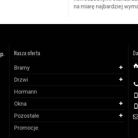
na miarę najbardziej wym
Nasza oferta
Da
p.
Bramy
i
Drzwi
Hormann
Okna
Pozostałe
Promocje