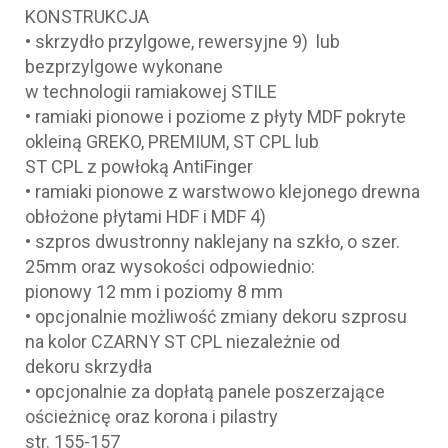
KONSTRUKCJA
• skrzydło przylgowe, rewersyjne 9) lub
bezprzylgowe wykonane
w technologii ramiakowej STILE
• ramiaki pionowe i poziome z płyty MDF pokryte
okleiną GREKO, PREMIUM, ST CPL lub
ST CPL z powłoką AntiFinger
• ramiaki pionowe z warstwowo klejonego drewna
obłożone płytami HDF i MDF 4)
• szpros dwustronny naklejany na szkło, o szer.
25mm oraz wysokości odpowiednio:
pionowy 12 mm i poziomy 8 mm
• opcjonalnie możliwość zmiany dekoru szprosu
na kolor CZARNY ST CPL niezależnie od
dekoru skrzydła
• opcjonalnie za dopłatą panele poszerzające
ościeżnicę oraz korona i pilastry
str. 155-157