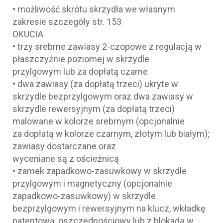
• możliwość skrótu skrzydła we własnym
zakresie szczegóły str. 153
OKUCIA
• trzy srebrne zawiasy 2-czopowe z regulacją w
płaszczyźnie poziomej w skrzydle
przylgowym lub za dopłatą czarne
• dwa zawiasy (za dopłatą trzeci) ukryte w
skrzydle bezprzylgowym oraz dwa zawiasy w
skrzydle rewersyjnym (za dopłatą trzeci)
malowane w kolorze srebrnym (opcjonalnie
za dopłatą w kolorze czarnym, złotym lub białym);
zawiasy dostarczane oraz
wyceniane są z ościeżnicą
• zamek zapadkowo-zasuwkowy w skrzydle
przylgowym i magnetyczny (opcjonalnie
zapadkowo-zasuwkowy) w skrzydle
bezprzylgowym i rewersyjnym na klucz, wkładkę
patentową, oszczędnościowy lub z blokadą w