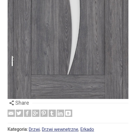
Share
Kategoria:
Drzwi
,
Drzwi wewnętrzne
,
Erkado