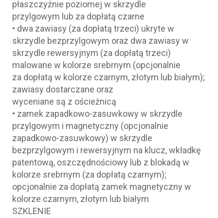
płaszczyźnie poziomej w skrzydle
przylgowym lub za dopłatą czarne
• dwa zawiasy (za dopłatą trzeci) ukryte w
skrzydle bezprzylgowym oraz dwa zawiasy w
skrzydle rewersyjnym (za dopłatą trzeci)
malowane w kolorze srebrnym (opcjonalnie
za dopłatą w kolorze czarnym, złotym lub białym);
zawiasy dostarczane oraz
wyceniane są z ościeżnicą
• zamek zapadkowo-zasuwkowy w skrzydle
przylgowym i magnetyczny (opcjonalnie
zapadkowo-zasuwkowy) w skrzydle
bezprzylgowym i rewersyjnym na klucz, wkładkę
patentową, oszczędnościowy lub z blokadą w
kolorze srebrnym (za dopłatą czarnym);
opcjonalnie za dopłatą zamek magnetyczny w
kolorze czarnym, złotym lub białym
SZKLENIE