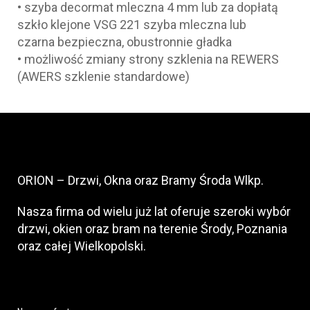
• szyba decormat mleczna 4 mm lub za dopłatą
szkło klejone VSG 221 szyba mleczna lub
czarna bezpieczna, obustronnie gładka
• możliwość zmiany strony szklenia na REWERS
(AWERS szklenie standardowe)
ORION – Drzwi, Okna oraz Bramy Środa Wlkp.
Nasza firma od wielu już lat oferuje szeroki wybór
drzwi, okien oraz bram na terenie Środy, Poznania
oraz całej Wielkopolski.