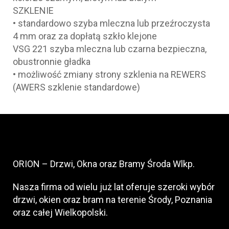
SZKLENIE
• standardowo szyba mleczna lub przeźroczysta
4 mm oraz za dopłatą szkło klejone
VSG 221 szyba mleczna lub czarna bezpieczna,
obustronnie gładka
• możliwość zmiany strony szklenia na REWERS
(AWERS szklenie standardowe)
ORION – Drzwi, Okna oraz Bramy Środa Wlkp.
Nasza firma od wielu już lat oferuje szeroki wybór
drzwi, okien oraz bram na terenie Środy, Poznania
oraz całej Wielkopolski.