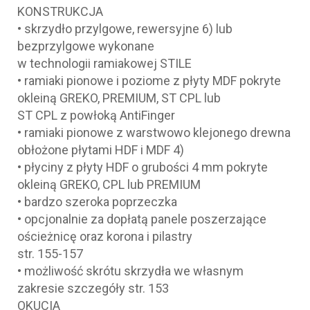
KONSTRUKCJA
• skrzydło przylgowe, rewersyjne 6) lub
bezprzylgowe wykonane
w technologii ramiakowej STILE
• ramiaki pionowe i poziome z płyty MDF pokryte
okleiną GREKO, PREMIUM, ST CPL lub
ST CPL z powłoką AntiFinger
• ramiaki pionowe z warstwowo klejonego drewna
obłożone płytami HDF i MDF 4)
• płyciny z płyty HDF o grubości 4 mm pokryte
okleiną GREKO, CPL lub PREMIUM
• bardzo szeroka poprzeczka
• opcjonalnie za dopłatą panele poszerzające
ościeżnicę oraz korona i pilastry
str. 155-157
• możliwość skrótu skrzydła we własnym
zakresie szczegóły str. 153
OKUCIA