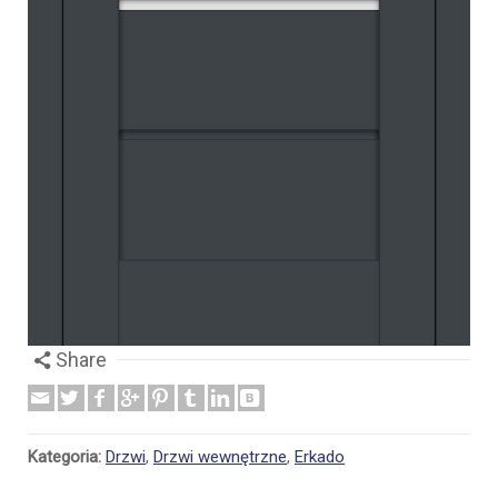
Share
Kategoria:
Drzwi
,
Drzwi wewnętrzne
,
Erkado