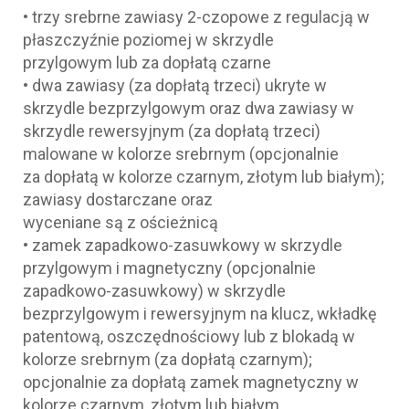
• trzy srebrne zawiasy 2-czopowe z regulacją w
płaszczyźnie poziomej w skrzydle
przylgowym lub za dopłatą czarne
• dwa zawiasy (za dopłatą trzeci) ukryte w
skrzydle bezprzylgowym oraz dwa zawiasy w
skrzydle rewersyjnym (za dopłatą trzeci)
malowane w kolorze srebrnym (opcjonalnie
za dopłatą w kolorze czarnym, złotym lub białym);
zawiasy dostarczane oraz
wyceniane są z ościeżnicą
• zamek zapadkowo-zasuwkowy w skrzydle
przylgowym i magnetyczny (opcjonalnie
zapadkowo-zasuwkowy) w skrzydle
bezprzylgowym i rewersyjnym na klucz, wkładkę
patentową, oszczędnościowy lub z blokadą w
kolorze srebrnym (za dopłatą czarnym);
opcjonalnie za dopłatą zamek magnetyczny w
kolorze czarnym, złotym lub białym