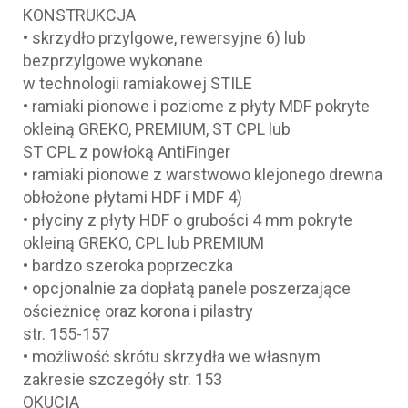
KONSTRUKCJA
• skrzydło przylgowe, rewersyjne 6) lub
bezprzylgowe wykonane
w technologii ramiakowej STILE
• ramiaki pionowe i poziome z płyty MDF pokryte
okleiną GREKO, PREMIUM, ST CPL lub
ST CPL z powłoką AntiFinger
• ramiaki pionowe z warstwowo klejonego drewna
obłożone płytami HDF i MDF 4)
• płyciny z płyty HDF o grubości 4 mm pokryte
okleiną GREKO, CPL lub PREMIUM
• bardzo szeroka poprzeczka
• opcjonalnie za dopłatą panele poszerzające
ościeżnicę oraz korona i pilastry
str. 155-157
• możliwość skrótu skrzydła we własnym
zakresie szczegóły str. 153
OKUCIA