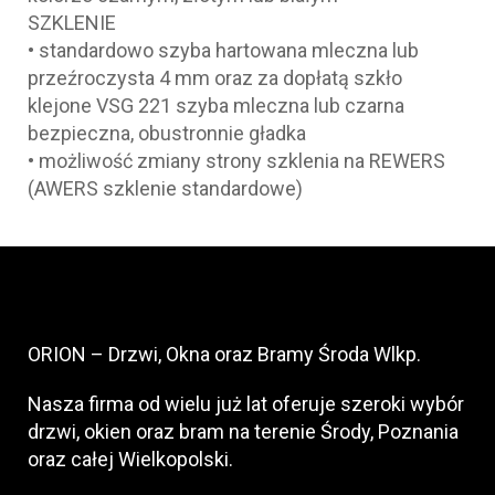
SZKLENIE
• standardowo szyba hartowana mleczna lub
przeźroczysta 4 mm oraz za dopłatą szkło
klejone VSG 221 szyba mleczna lub czarna
bezpieczna, obustronnie gładka
• możliwość zmiany strony szklenia na REWERS
(AWERS szklenie standardowe)
ORION – Drzwi, Okna oraz Bramy Środa Wlkp.
Nasza firma od wielu już lat oferuje szeroki wybór
drzwi, okien oraz bram na terenie Środy, Poznania
oraz całej Wielkopolski.