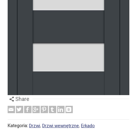
Share
Kategoria:
Drzwi
,
Drzwi wewnętrzne
,
Erkado