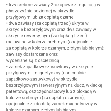
• trzy srebrne zawiasy 2-czopowe z regulacją w
płaszczyźnie poziomej w skrzydle
przylgowym lub za dopłatą czarne
• dwa zawiasy (za dopłatą trzeci) ukryte w
skrzydle bezprzylgowym oraz dwa zawiasy w
skrzydle rewersyjnym (za dopłatą trzeci)
malowane w kolorze srebrnym (opcjonalnie
za dopłatą w kolorze czarnym, złotym lub białym);
zawiasy dostarczane oraz
wyceniane są z ościeżnicą
• zamek zapadkowo-zasuwkowy w skrzydle
przylgowym i magnetyczny (opcjonalnie
zapadkowo-zasuwkowy) w skrzydle
bezprzylgowym i rewersyjnym na klucz, wkładkę
patentową, oszczędnościowy lub z blokadą w
kolorze srebrnym (za dopłatą czarnym);
opcjonalnie za dopłatą zamek magnetyczny w
kolorze czarnym, złotym lub białym