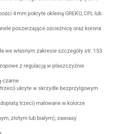
rubości 4 mm pokryte okleiną GREKO, CPL lub
panele poszerzające ościeżnicę oraz korona
ła we własnym zakresie szczegóły str. 153
czopowe z regulacją w płaszczyźnie
ą czarne
 trzeci) ukryte w skrzydle bezprzylgowym
dopłatą trzeci) malowane w kolorze
nym, złotym lub białym); zawiasy
ą