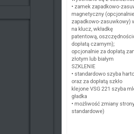
• zamek zapadkowo-zasuw
magnetyczny (opcjonalni
zapadkowo-zasuwkowy) w
na klucz, wkładkę
patentową, oszczędnościo
dopłatą czarnym);
opcjonalnie za dopłatą z
złotym lub białym
SZKLENIE
• standardowo szyba har
oraz za dopłatą szkło
klejone VSG 221 szyba ml
gładka
• możliwość zmiany stron
standardowe)