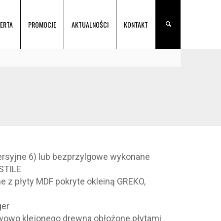
ERTA
PROMOCJE
AKTUALNOŚCI
KONTAKT
wersyjne 6) lub bezprzylgowe wykonane
 STILE
me z płyty MDF pokryte okleiną GREKO,
ger
twowo klejonego drewna obłożone płytami