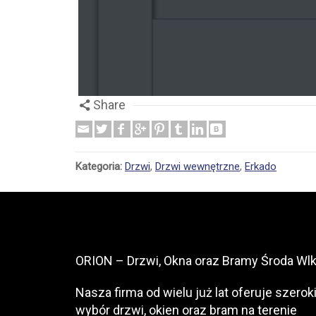
Share
Kategoria:
Drzwi
,
Drzwi wewnętrzne
,
Erkado
ORION – Drzwi, Okna oraz Bramy Środa Wlk
Nasza firma od wielu już lat oferuje szerok
wybór drzwi, okien oraz bram na terenie