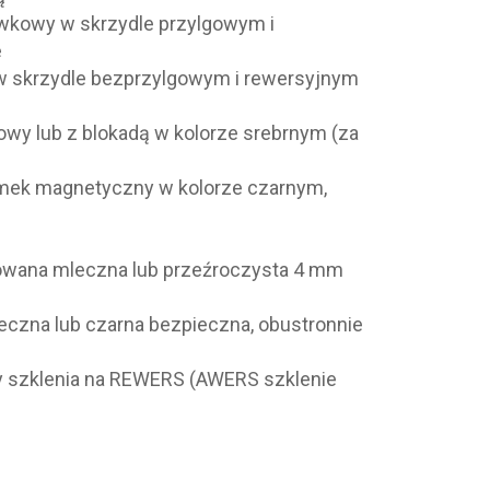
kowy w skrzydle przylgowym i
e
 skrzydle bezprzylgowym i rewersyjnym
wy lub z blokadą w kolorze srebrnym (za
amek magnetyczny w kolorze czarnym,
towana mleczna lub przeźroczysta 4 mm
eczna lub czarna bezpieczna, obustronnie
y szklenia na REWERS (AWERS szklenie