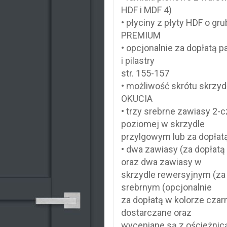
HDF i MDF 4)
• płyciny z płyty HDF o g
PREMIUM
• opcjonalnie za dopłatą 
i pilastry
str. 155-157
• możliwość skrótu skrzyd
OKUCIA
• trzy srebrne zawiasy 2-
poziomej w skrzydle
przylgowym lub za dopłat
• dwa zawiasy (za dopłatą
oraz dwa zawiasy w
skrzydle rewersyjnym (za 
srebrnym (opcjonalnie
za dopłatą w kolorze czar
dostarczane oraz
wyceniane są z ościeżnic