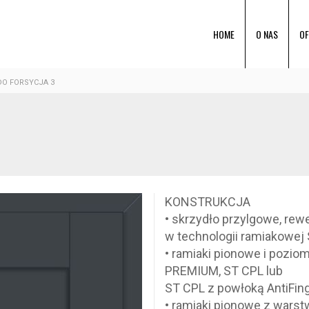
HOME
O NAS
OF
DO FORSYCJA 3
KONSTRUKCJA
• skrzydło przylgowe, re
w technologii ramiakowej
• ramiaki pionowe i pozio
PREMIUM, ST CPL lub
ST CPL z powłoką AntiFin
• ramiaki pionowe z wars