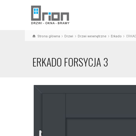
Strona główna
Drzwi
Drzwi wewnętrzne
Erkado
ERKA
ERKADO FORSYCJA 3