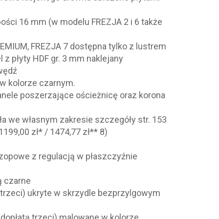
ubości 16 mm (w modelu FREZJA 2 i 6 także
REMIUM, FREZJA 7 dostępna tylko z lustrem
 z płyty HDF gr. 3 mm naklejany
awędź
w kolorze czarnym.
panele poszerzające ościeżnicę oraz korona
ła we własnym zakresie szczegóły str. 153
199,00 zł* / 1474,77 zł** 8)
czopowe z regulacją w płaszczyźnie
ą czarne
 trzeci) ukryte w skrzydle bezprzylgowym
dopłatą trzeci) malowane w kolorze