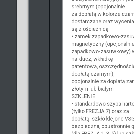
srebrnym (opcjonalnie
za dopłatą w kolorze czar
dostarczane oraz wyceni
są z ościeżnicą
• zamek zapadkowo-zasuw
magnetyczny (opcjonalni
zapadkowo-zasuwkowy) w
na klucz, wkładkę
patentową, oszczędnościo
dopłatą czarnym);
opcjonalnie za dopłatą z
złotym lub białym
SZKLENIE
• standardowo szyba hart
(tylko FREZJA 7) oraz za
dopłatą: szkło klejone VS
bezpieczna, obustronnie 
(dla FREZJA 1, 3, 5) lub s