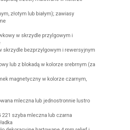
nym, złotym lub białym); zawiasy
ane
kowy w skrzydle przylgowym i
e
 skrzydle bezprzylgowym i rewersyjnym
wy lub z blokadą w kolorze srebrnym (za
amek magnetyczny w kolorze czarnym,
owana mleczna lub jednostronnie lustro
G 221 szyba mleczna lub czarna
gładka
zkło dekoracyjne hartowane 4 mm relief i