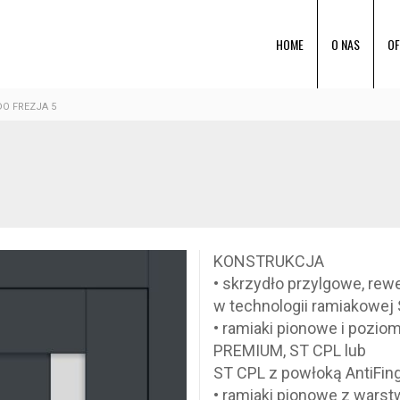
HOME
O NAS
OF
O FREZJA 5
KONSTRUKCJA
• skrzydło przylgowe, re
w technologii ramiakowej
• ramiaki pionowe i pozio
PREMIUM, ST CPL lub
ST CPL z powłoką AntiFin
• ramiaki pionowe z wars