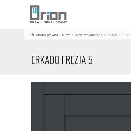
Strona główna
Drzwi
Drzwi wewnętrzne
Erkado
ERKAD
ERKADO FREZJA 5