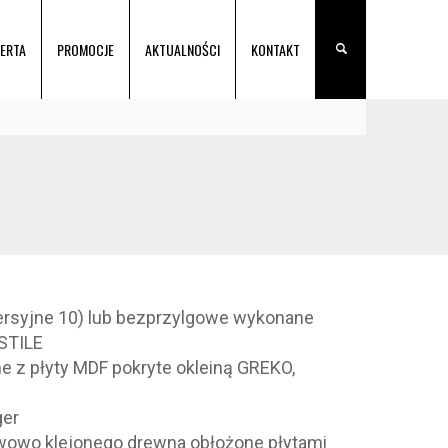
ERTA
PROMOCJE
AKTUALNOŚCI
KONTAKT
wersyjne 10) lub bezprzylgowe wykonane
 STILE
me z płyty MDF pokryte okleiną GREKO,
ger
twowo klejonego drewna obłożone płytami