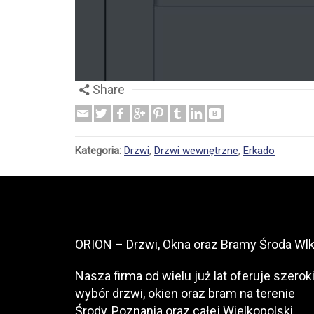
Share
Kategoria:
Drzwi
,
Drzwi wewnętrzne
,
Erkado
ORION – Drzwi, Okna oraz Bramy Środa Wlk
Nasza firma od wielu już lat oferuje szerok
wybór drzwi, okien oraz bram na terenie
Środy, Poznania oraz całej Wielkopolski.