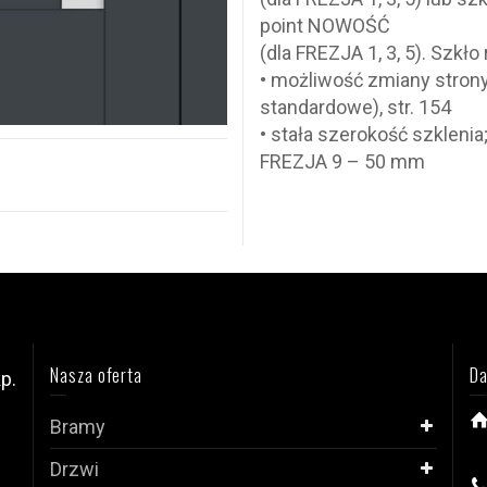
point NOWOŚĆ
(dla FREZJA 1, 3, 5). Szkło 
• możliwość zmiany stron
standardowe), str. 154
• stała szerokość szklen
FREZJA 9 – 50 mm
Nasza oferta
Da
p.
Bramy
i
Drzwi