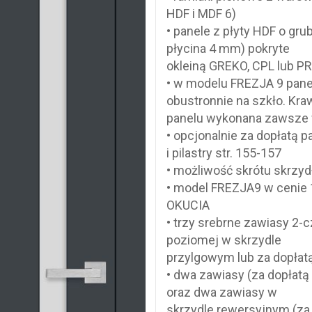
HDF i MDF 6)
• panele z płyty HDF o gr
płycina 4 mm) pokryte
okleiną GREKO, CPL lub P
• w modelu FREZJA 9 panel
obustronnie na szkło. Kr
panelu wykonana zawsze 
• opcjonalnie za dopłatą 
i pilastry str. 155-157
• możliwość skrótu skrzyd
• model FREZJA9 w cenie 1
OKUCIA
• trzy srebrne zawiasy 2-
poziomej w skrzydle
przylgowym lub za dopłat
• dwa zawiasy (za dopłatą
oraz dwa zawiasy w
skrzydle rewersyjnym (za 