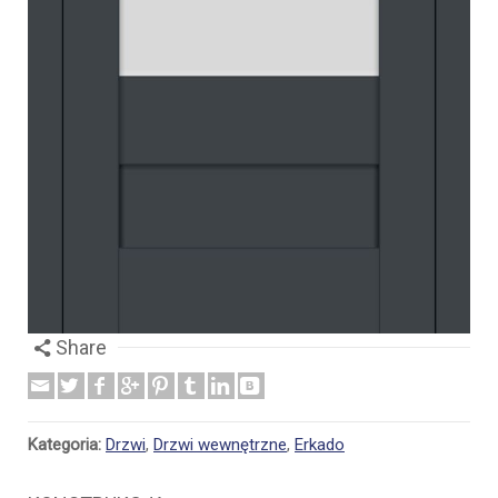
Share
Kategoria:
Drzwi
,
Drzwi wewnętrzne
,
Erkado