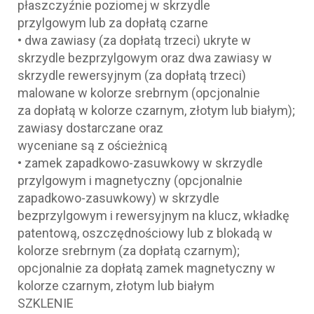
płaszczyźnie poziomej w skrzydle
przylgowym lub za dopłatą czarne
• dwa zawiasy (za dopłatą trzeci) ukryte w
skrzydle bezprzylgowym oraz dwa zawiasy w
skrzydle rewersyjnym (za dopłatą trzeci)
malowane w kolorze srebrnym (opcjonalnie
za dopłatą w kolorze czarnym, złotym lub białym);
zawiasy dostarczane oraz
wyceniane są z ościeżnicą
• zamek zapadkowo-zasuwkowy w skrzydle
przylgowym i magnetyczny (opcjonalnie
zapadkowo-zasuwkowy) w skrzydle
bezprzylgowym i rewersyjnym na klucz, wkładkę
patentową, oszczędnościowy lub z blokadą w
kolorze srebrnym (za dopłatą czarnym);
opcjonalnie za dopłatą zamek magnetyczny w
kolorze czarnym, złotym lub białym
SZKLENIE