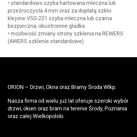
• standardowo szyba hartowana mleczna lub
przeźroczysta 4 mm oraz za dopłatą szkło
klejone VSG 221 szyba mleczna lub czarna
bezpieczna, obustronnie gładka
• możliwość zmiany strony szklenia na REWERS
(AWERS szklenie standardowe)
ORION – Drzwi, Okna oraz Bramy Środa Wlkp.
Nasza firma od wielu już lat oferuje szeroki wybór
drzwi, okien oraz bram na terenie Środy, Poznania
oraz całej Wielkopolski.