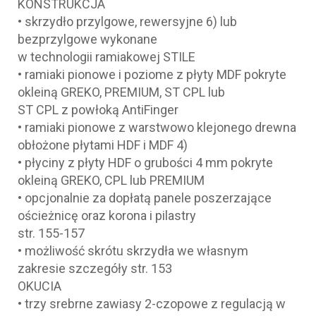
KONSTRUKCJA
• skrzydło przylgowe, rewersyjne 6) lub
bezprzylgowe wykonane
w technologii ramiakowej STILE
• ramiaki pionowe i poziome z płyty MDF pokryte
okleiną GREKO, PREMIUM, ST CPL lub
ST CPL z powłoką AntiFinger
• ramiaki pionowe z warstwowo klejonego drewna
obłożone płytami HDF i MDF 4)
• płyciny z płyty HDF o grubości 4 mm pokryte
okleiną GREKO, CPL lub PREMIUM
• opcjonalnie za dopłatą panele poszerzające
ościeżnicę oraz korona i pilastry
str. 155-157
• możliwość skrótu skrzydła we własnym
zakresie szczegóły str. 153
OKUCIA
• trzy srebrne zawiasy 2-czopowe z regulacją w