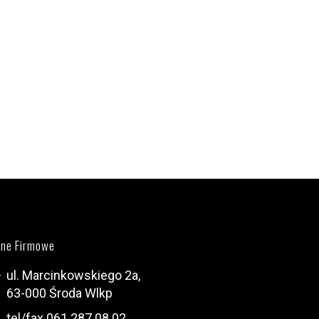
ne Firmowe
ul. Marcinkowskiego 2a,
63-000 Środa Wlkp
tel/fax 061 287 08 02