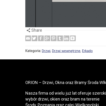
Share
Kategoria:
Drzwi
,
Drzwi wewnętrzne
,
Erkado
ORION – Drzwi, Okna oraz Bramy Środa Wlk
Nasza firma od wielu już lat oferuje szerok
wybór drzwi, okien oraz bram na terenie
Środy, Poznania oraz całej Wielkopolski.