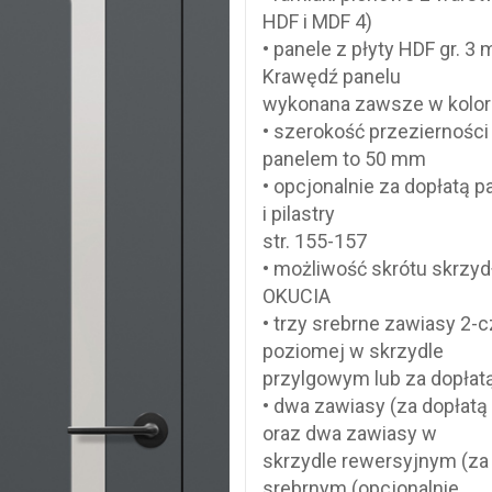
HDF i MDF 4)
• panele z płyty HDF gr. 3
Krawędź panelu
wykonana zawsze w kolor
• szerokość przeziernośc
panelem to 50 mm
• opcjonalnie za dopłatą 
i pilastry
str. 155-157
• możliwość skrótu skrzyd
OKUCIA
• trzy srebrne zawiasy 2-
poziomej w skrzydle
przylgowym lub za dopłat
• dwa zawiasy (za dopłatą
oraz dwa zawiasy w
skrzydle rewersyjnym (za 
srebrnym (opcjonalnie