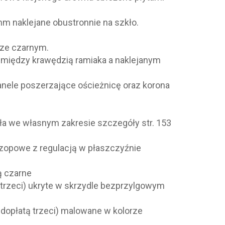
 mm naklejane obustronnie na szkło.
ze czarnym.
i między krawędzią ramiaka a naklejanym
panele poszerzające ościeżnicę oraz korona
ła we własnym zakresie szczegóły str. 153
czopowe z regulacją w płaszczyźnie
ą czarne
 trzeci) ukryte w skrzydle bezprzylgowym
dopłatą trzeci) malowane w kolorze