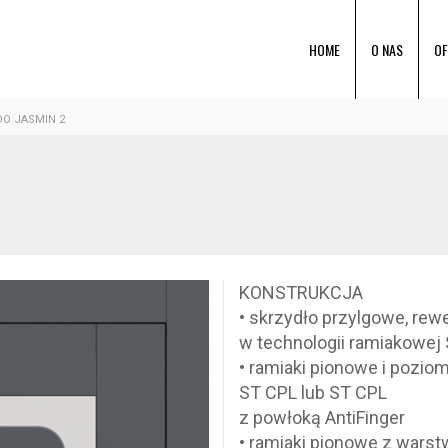
HOME
O NAS
OF
O JASMIN 2
KONSTRUKCJA
• skrzydło przylgowe, re
w technologii ramiakowej
• ramiaki pionowe i pozio
ST CPL lub ST CPL
z powłoką AntiFinger
• ramiaki pionowe z wars