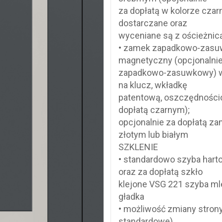
za dopłatą w kolorze czar
dostarczane oraz
wyceniane są z ościeżnic
• zamek zapadkowo-zasuw
magnetyczny (opcjonalni
zapadkowo-zasuwkowy) w
na klucz, wkładkę
patentową, oszczędnościo
dopłatą czarnym);
opcjonalnie za dopłatą z
złotym lub białym
SZKLENIE
• standardowo szyba har
oraz za dopłatą szkło
klejone VSG 221 szyba ml
gładka
• możliwość zmiany stron
standardowe)