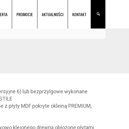
ERTA
PROMOCJE
AKTUALNOŚCI
KONTAKT
wersyjne 6) lub bezprzylgowe wykonane
 STILE
me z płyty MDF pokryte okleiną PREMIUM,
twowo klejonego drewna obłożone płytami