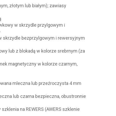
nym, złotym lub białym); zawiasy
ą
kowy w skrzydle przylgowym i
e
 skrzydle bezprzylgowym i rewersyjnym
wy lub z blokadą w kolorze srebrnym (za
amek magnetyczny w kolorze czarnym,
towana mleczna lub przeźroczysta 4 mm
eczna lub czarna bezpieczna, obustronnie
y szklenia na REWERS (AWERS szklenie