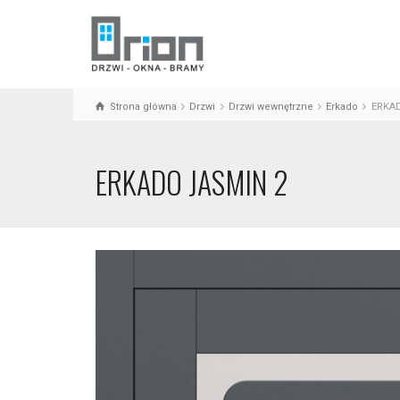
Strona główna
Drzwi
Drzwi wewnętrzne
Erkado
ERKAD
ERKADO JASMIN 2