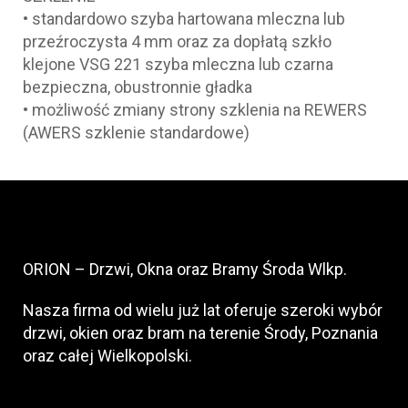
• standardowo szyba hartowana mleczna lub
przeźroczysta 4 mm oraz za dopłatą szkło
klejone VSG 221 szyba mleczna lub czarna
bezpieczna, obustronnie gładka
• możliwość zmiany strony szklenia na REWERS
(AWERS szklenie standardowe)
ORION – Drzwi, Okna oraz Bramy Środa Wlkp.
Nasza firma od wielu już lat oferuje szeroki wybór
drzwi, okien oraz bram na terenie Środy, Poznania
oraz całej Wielkopolski.