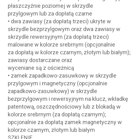
płaszczyźnie poziomej w skrzydle
przylgowym lub za dopłatą czarne
• dwa zawiasy (za dopłatą trzeci) ukryte w
skrzydle bezprzylgowym oraz dwa zawiasy w
skrzydle rewersyjnym (za dopłatą trzeci)
malowane w kolorze srebrnym (opcjonalnie
za dopłatą w kolorze czarnym, złotym lub białym);
zawiasy dostarczane oraz
wyceniane są z ościeżnicą
• zamek zapadkowo-zasuwkowy w skrzydle
przylgowym i magnetyczny (opcjonalnie
zapadkowo-zasuwkowy) w skrzydle
bezprzylgowym i rewersyjnym na klucz, wkładkę
patentową, oszczędnościowy lub z blokadą w
kolorze srebrnym (za dopłatą czarnym);
opcjonalnie za dopłatą zamek magnetyczny w
kolorze czarnym, złotym lub białym
SZKLENIE