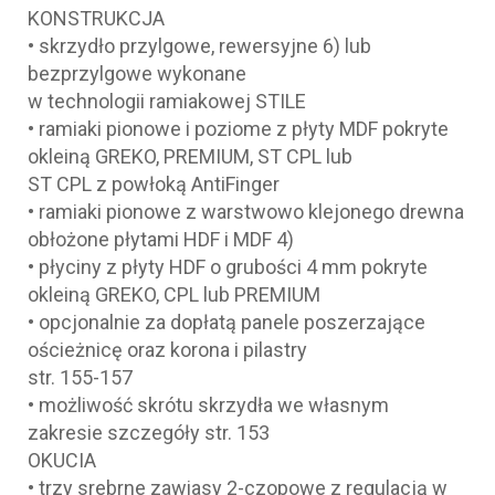
KONSTRUKCJA
• skrzydło przylgowe, rewersyjne 6) lub
bezprzylgowe wykonane
w technologii ramiakowej STILE
• ramiaki pionowe i poziome z płyty MDF pokryte
okleiną GREKO, PREMIUM, ST CPL lub
ST CPL z powłoką AntiFinger
• ramiaki pionowe z warstwowo klejonego drewna
obłożone płytami HDF i MDF 4)
• płyciny z płyty HDF o grubości 4 mm pokryte
okleiną GREKO, CPL lub PREMIUM
• opcjonalnie za dopłatą panele poszerzające
ościeżnicę oraz korona i pilastry
str. 155-157
• możliwość skrótu skrzydła we własnym
zakresie szczegóły str. 153
OKUCIA
• trzy srebrne zawiasy 2-czopowe z regulacją w