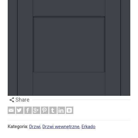
Share
Kategoria:
Drzwi
,
Drzwi wewnętrzne
,
Erkado