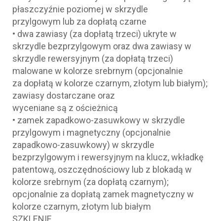
płaszczyźnie poziomej w skrzydle
przylgowym lub za dopłatą czarne
• dwa zawiasy (za dopłatą trzeci) ukryte w
skrzydle bezprzylgowym oraz dwa zawiasy w
skrzydle rewersyjnym (za dopłatą trzeci)
malowane w kolorze srebrnym (opcjonalnie
za dopłatą w kolorze czarnym, złotym lub białym);
zawiasy dostarczane oraz
wyceniane są z ościeżnicą
• zamek zapadkowo-zasuwkowy w skrzydle
przylgowym i magnetyczny (opcjonalnie
zapadkowo-zasuwkowy) w skrzydle
bezprzylgowym i rewersyjnym na klucz, wkładkę
patentową, oszczędnościowy lub z blokadą w
kolorze srebrnym (za dopłatą czarnym);
opcjonalnie za dopłatą zamek magnetyczny w
kolorze czarnym, złotym lub białym
SZKLENIE