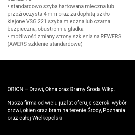
• standardowo szyba hartowana mleczna lub
przeźroczysta 4 mm oraz za dopłatą szkło
klejone VSG 221 szyba mleczna lub czarna
bezpieczna, obustronnie gładka
• możliwość zmiany strony szklenia na REWERS
(AWERS szklenie standardowe)
ORION – Drzwi, Okna oraz Bramy Środa Wlkp.
Nasza firma od wielu już lat oferuje szeroki wybór
drzwi, okien oraz bram na terenie Środy, Poznania
oraz całej Wielkopolski.