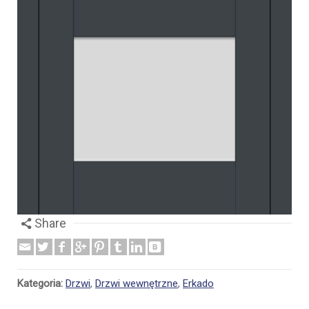
Share
Kategoria:
Drzwi
,
Drzwi wewnętrzne
,
Erkado