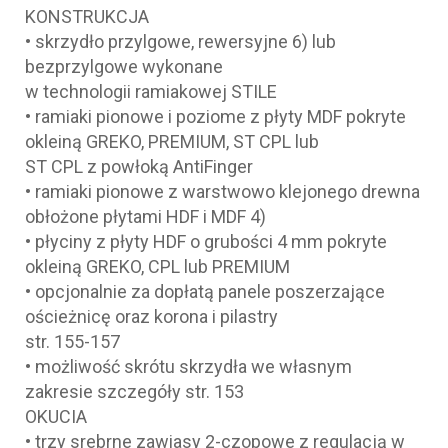
KONSTRUKCJA
• skrzydło przylgowe, rewersyjne 6) lub
bezprzylgowe wykonane
w technologii ramiakowej STILE
• ramiaki pionowe i poziome z płyty MDF pokryte
okleiną GREKO, PREMIUM, ST CPL lub
ST CPL z powłoką AntiFinger
• ramiaki pionowe z warstwowo klejonego drewna
obłożone płytami HDF i MDF 4)
• płyciny z płyty HDF o grubości 4 mm pokryte
okleiną GREKO, CPL lub PREMIUM
• opcjonalnie za dopłatą panele poszerzające
ościeżnicę oraz korona i pilastry
str. 155-157
• możliwość skrótu skrzydła we własnym
zakresie szczegóły str. 153
OKUCIA
• trzy srebrne zawiasy 2-czopowe z regulacją w