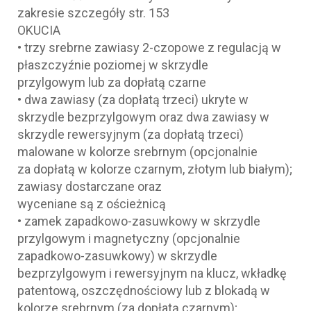
zakresie szczegóły str. 153
OKUCIA
• trzy srebrne zawiasy 2-czopowe z regulacją w
płaszczyźnie poziomej w skrzydle
przylgowym lub za dopłatą czarne
• dwa zawiasy (za dopłatą trzeci) ukryte w
skrzydle bezprzylgowym oraz dwa zawiasy w
skrzydle rewersyjnym (za dopłatą trzeci)
malowane w kolorze srebrnym (opcjonalnie
za dopłatą w kolorze czarnym, złotym lub białym);
zawiasy dostarczane oraz
wyceniane są z ościeżnicą
• zamek zapadkowo-zasuwkowy w skrzydle
przylgowym i magnetyczny (opcjonalnie
zapadkowo-zasuwkowy) w skrzydle
bezprzylgowym i rewersyjnym na klucz, wkładkę
patentową, oszczędnościowy lub z blokadą w
kolorze srebrnym (za dopłatą czarnym);