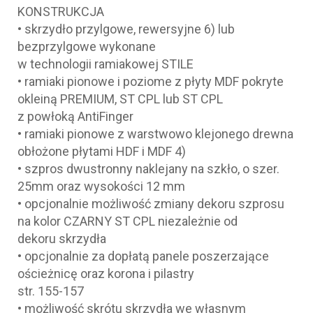
KONSTRUKCJA
• skrzydło przylgowe, rewersyjne 6) lub
bezprzylgowe wykonane
w technologii ramiakowej STILE
• ramiaki pionowe i poziome z płyty MDF pokryte
okleiną PREMIUM, ST CPL lub ST CPL
z powłoką AntiFinger
• ramiaki pionowe z warstwowo klejonego drewna
obłożone płytami HDF i MDF 4)
• szpros dwustronny naklejany na szkło, o szer.
25mm oraz wysokości 12 mm
• opcjonalnie możliwość zmiany dekoru szprosu
na kolor CZARNY ST CPL niezależnie od
dekoru skrzydła
• opcjonalnie za dopłatą panele poszerzające
ościeżnicę oraz korona i pilastry
str. 155-157
• możliwość skrótu skrzydła we własnym