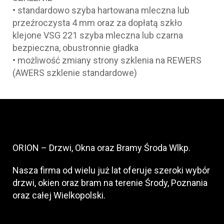
• standardowo szyba hartowana mleczna lub
przeźroczysta 4 mm oraz za dopłatą szkło
klejone VSG 221 szyba mleczna lub czarna
bezpieczna, obustronnie gładka
• możliwość zmiany strony szklenia na REWERS
(AWERS szklenie standardowe)
ORION – Drzwi, Okna oraz Bramy Środa Wlkp.
Nasza firma od wielu już lat oferuje szeroki wybór
drzwi, okien oraz bram na terenie Środy, Poznania
oraz całej Wielkopolski.