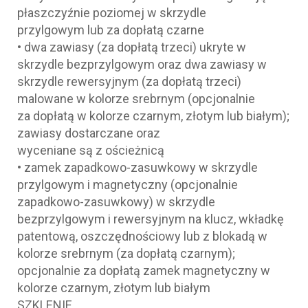
płaszczyźnie poziomej w skrzydle
przylgowym lub za dopłatą czarne
• dwa zawiasy (za dopłatą trzeci) ukryte w
skrzydle bezprzylgowym oraz dwa zawiasy w
skrzydle rewersyjnym (za dopłatą trzeci)
malowane w kolorze srebrnym (opcjonalnie
za dopłatą w kolorze czarnym, złotym lub białym);
zawiasy dostarczane oraz
wyceniane są z ościeżnicą
• zamek zapadkowo-zasuwkowy w skrzydle
przylgowym i magnetyczny (opcjonalnie
zapadkowo-zasuwkowy) w skrzydle
bezprzylgowym i rewersyjnym na klucz, wkładkę
patentową, oszczędnościowy lub z blokadą w
kolorze srebrnym (za dopłatą czarnym);
opcjonalnie za dopłatą zamek magnetyczny w
kolorze czarnym, złotym lub białym
SZKLENIE