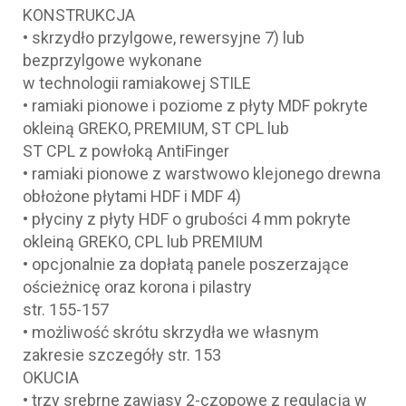
KONSTRUKCJA
• skrzydło przylgowe, rewersyjne 7) lub
bezprzylgowe wykonane
w technologii ramiakowej STILE
• ramiaki pionowe i poziome z płyty MDF pokryte
okleiną GREKO, PREMIUM, ST CPL lub
ST CPL z powłoką AntiFinger
• ramiaki pionowe z warstwowo klejonego drewna
obłożone płytami HDF i MDF 4)
• płyciny z płyty HDF o grubości 4 mm pokryte
okleiną GREKO, CPL lub PREMIUM
• opcjonalnie za dopłatą panele poszerzające
ościeżnicę oraz korona i pilastry
str. 155-157
• możliwość skrótu skrzydła we własnym
zakresie szczegóły str. 153
OKUCIA
• trzy srebrne zawiasy 2-czopowe z regulacją w