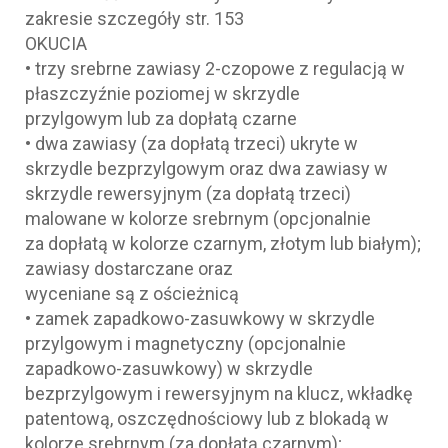
zakresie szczegóły str. 153
OKUCIA
• trzy srebrne zawiasy 2-czopowe z regulacją w
płaszczyźnie poziomej w skrzydle
przylgowym lub za dopłatą czarne
• dwa zawiasy (za dopłatą trzeci) ukryte w
skrzydle bezprzylgowym oraz dwa zawiasy w
skrzydle rewersyjnym (za dopłatą trzeci)
malowane w kolorze srebrnym (opcjonalnie
za dopłatą w kolorze czarnym, złotym lub białym);
zawiasy dostarczane oraz
wyceniane są z ościeżnicą
• zamek zapadkowo-zasuwkowy w skrzydle
przylgowym i magnetyczny (opcjonalnie
zapadkowo-zasuwkowy) w skrzydle
bezprzylgowym i rewersyjnym na klucz, wkładkę
patentową, oszczędnościowy lub z blokadą w
kolorze srebrnym (za dopłatą czarnym);