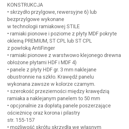
KONSTRUKCJA
• skrzydło przylgowe, rewersyjne 6) lub
bezprzylgowe wykonane
w technologii ramiakowej STILE
• ramiaki pionowe i poziome z płyty MDF pokryte
okleiną PREMIUM, ST CPL lub ST CPL
z powłoką AntiFinger
• ramiaki pionowe z warstwowo klejonego drewna
obłożone płytami HDF i MDF 4)
• panele z płyty HDF gr. 3 mm naklejane
obustronnie na szkło. Krawędź panelu
wykonana zawsze w kolorze czarnym.
• szerokość przezierności między krawędzią
ramiaka a naklejanym panelem to 50 mm
• opcjonalnie za dopłatą panele poszerzające
ościeżnicę oraz korona i pilastry
str. 155-157
• możliwość skrótu skrzydła we własnym