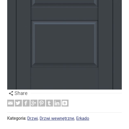
Share
Kategoria:
Drzwi
,
Drzwi wewnętrzne
,
Erkado