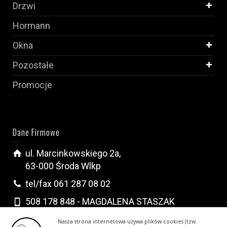
Drzwi
Hormann
Okna
Pozostałe
Promocje
Dane Firmowe
ul. Marcinkowskiego 2a,
63-000 Środa Wlkp
tel/fax 061 287 08 02
508 178 848 - MAGDALENA STASZAK
502 296 222 - KRYSTIAN WALCZAK
Nasza strona internetowa używa plików cookies (tzw.