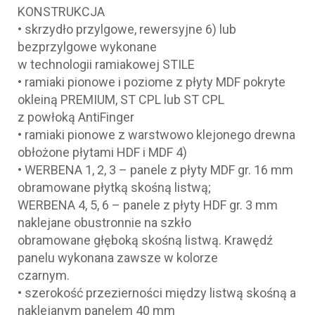
KONSTRUKCJA
• skrzydło przylgowe, rewersyjne 6) lub
bezprzylgowe wykonane
w technologii ramiakowej STILE
• ramiaki pionowe i poziome z płyty MDF pokryte
okleiną PREMIUM, ST CPL lub ST CPL
z powłoką AntiFinger
• ramiaki pionowe z warstwowo klejonego drewna
obłożone płytami HDF i MDF 4)
• WERBENA 1, 2, 3 – panele z płyty MDF gr. 16 mm
obramowane płytką skośną listwą;
WERBENA 4, 5, 6 – panele z płyty HDF gr. 3 mm
naklejane obustronnie na szkło
obramowane głęboką skośną listwą. Krawędź
panelu wykonana zawsze w kolorze
czarnym.
• szerokość przezierności między listwą skośną a
naklejanym panelem 40 mm