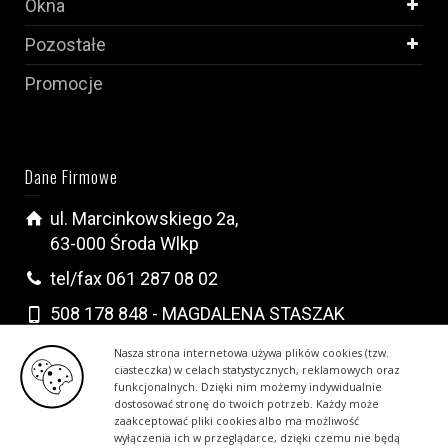
Okna
Pozostałe
Promocje
Dane Firmowe
ul. Marcinkowskiego 2a,
63-000 Środa Wlkp
tel/fax 061 287 08 02
508 178 848 - MAGDALENA STASZAK
502 296 222 - KRYSTIAN WALCZAK
Nasza strona internetowa używa plików cookies (tzw.
ciasteczka) w celach statystycznych, reklamowych oraz
biuro@drzwiokna.com.pl
funkcjonalnych. Dzięki nim możemy indywidualnie
dostosować stronę do twoich potrzeb. Każdy może
zaakceptować pliki cookies albo ma możliwość
wyłączenia ich w przeglądarce, dzięki czemu nie będą