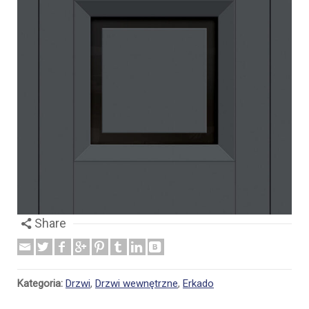
Share
Kategoria:
Drzwi
,
Drzwi wewnętrzne
,
Erkado