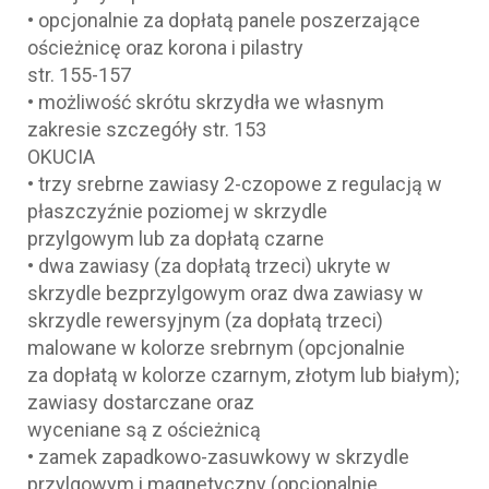
• opcjonalnie za dopłatą panele poszerzające
ościeżnicę oraz korona i pilastry
str. 155-157
• możliwość skrótu skrzydła we własnym
zakresie szczegóły str. 153
OKUCIA
• trzy srebrne zawiasy 2-czopowe z regulacją w
płaszczyźnie poziomej w skrzydle
przylgowym lub za dopłatą czarne
• dwa zawiasy (za dopłatą trzeci) ukryte w
skrzydle bezprzylgowym oraz dwa zawiasy w
skrzydle rewersyjnym (za dopłatą trzeci)
malowane w kolorze srebrnym (opcjonalnie
za dopłatą w kolorze czarnym, złotym lub białym);
zawiasy dostarczane oraz
wyceniane są z ościeżnicą
• zamek zapadkowo-zasuwkowy w skrzydle
przylgowym i magnetyczny (opcjonalnie