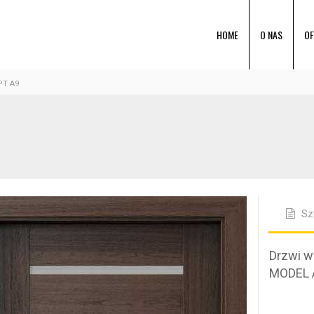
HOME
O NAS
OF
T A9
Sz
Drzwi 
MODEL 