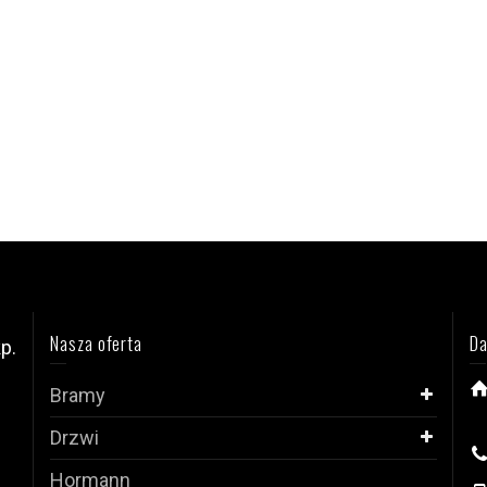
Nasza oferta
Da
p.
Bramy
i
Drzwi
Hormann