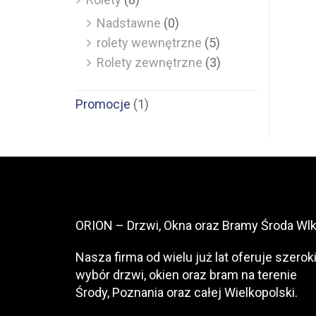
Nadstawne
(0)
rolety wewnętrzne
(5)
Rolety zewnętrzne
(3)
Promocje
(1)
ORION – Drzwi, Okna oraz Bramy Środa Wlk
Nasza firma od wielu już lat oferuje szerok
wybór drzwi, okien oraz bram na terenie
Środy, Poznania oraz całej Wielkopolski.