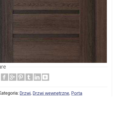
are
Kategoria:
Drzwi
,
Drzwi wewnętrzne
,
Porta