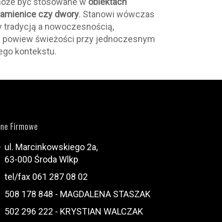
może być stosowane w
obiektach
 kamienice czy dwory
. Stanowi wówczas
y tradycją a nowoczesnością,
 powiew świeżości przy jednoczesnym
ego kontekstu.
ne Firmowe
ul. Marcinkowskiego 2a,
63-000 Środa Wlkp
tel/fax 061 287 08 02
508 178 848 - MAGDALENA STASZAK
502 296 222 - KRYSTIAN WALCZAK