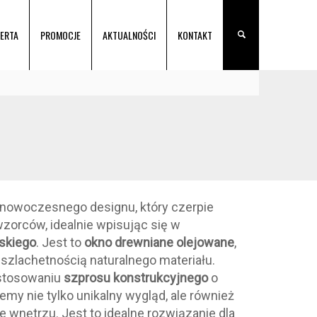
ERTA
PROMOCJE
AKTUALNOŚCI
KONTAKT
 nowoczesnego designu, który czerpie
wzorców, idealnie wpisując się w
skiego
. Jest to
okno drewniane olejowane
,
 szlachetnością naturalnego materiału.
stosowaniu
szprosu konstrukcyjnego
o
my nie tylko unikalny wygląd, ale również
e wnętrzu. Jest to idealne rozwiązanie dla