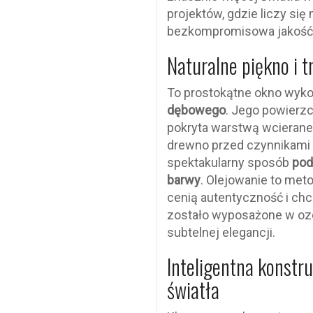
projektów, gdzie liczy się
bezkompromisowa jakość
Naturalne piękno i 
To prostokątne okno wyko
dębowego
. Jego powierzc
pokryta warstwą wcieraneg
drewno przed czynnikami
spektakularny sposób
pod
barwy
. Olejowanie to met
cenią autentyczność i chc
zostało wyposażone w ozd
subtelnej elegancji.
Inteligentna konstru
światła