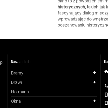
okno to z powodzeniem 
historycznych, takich jak
fascynujący dialog międz
wprowadzając do wnętrza
poszanowaniu historyczn
Nasza oferta
Da
p.
Bramy
i
Drzwi
Hormann
Okna