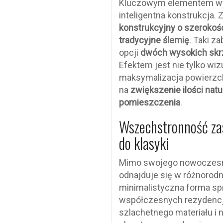
Kluczowym elementem wyr
inteligentna konstrukcja
konstrukcyjny o szerokośc
tradycyjne ślemię
. Taki z
opcji
dwóch wysokich skr
Efektem jest nie tylko wi
maksymalizacja powierzchn
na
zwiększenie ilości nat
pomieszczenia
.
Wszechstronność za
do klasyki
Mimo swojego nowoczesne
odnajduje się w różnorodn
minimalistyczna forma sp
współczesnych rezydencji
szlachetnego materiału i 