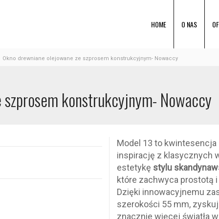
HOME
O NAS
OF
Okno drewniane olejowane ze szprosem konstrukcyjnym- Nowaccy
e szprosem konstrukcyjnym- Nowaccy
Model 13 to kwintesencja
inspirację z klasycznych 
estetykę
stylu skandynaw
które zachwyca prostotą i
Dzięki innowacyjnemu za
szerokości 55 mm, zyskuje
znacznie więcej światła w