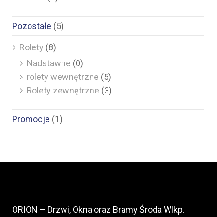
Pozostałe
(5)
Rolety
(8)
Nadstawne
(0)
rolety wewnętrzne
(5)
Rolety zewnętrzne
(3)
Promocje
(1)
ORION – Drzwi, Okna oraz Bramy Środa Wlkp.