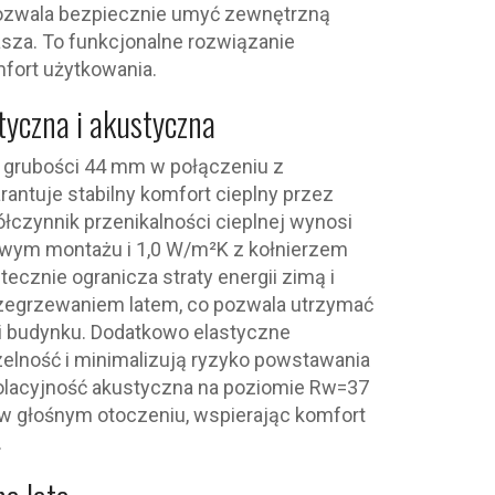
pozwala bezpiecznie umyć zewnętrzną
za. To funkcjonalne rozwiązanie
fort użytkowania.
yczna i akustyczna
 grubości 44 mm w połączeniu z
antuje stabilny komfort cieplny przez
łczynnik przenikalności cieplnej wynosi
owym montażu i 1,0 W/m²K z kołnierzem
cznie ogranicza straty energii zimą i
zegrzewaniem latem, co pozwala utrzymać
ji budynku. Dodatkowo elastyczne
zelność i minimalizują ryzyko powstawania
olacyjność akustyczna na poziomie Rw=37
w głośnym otoczeniu, wspierając komfort
.