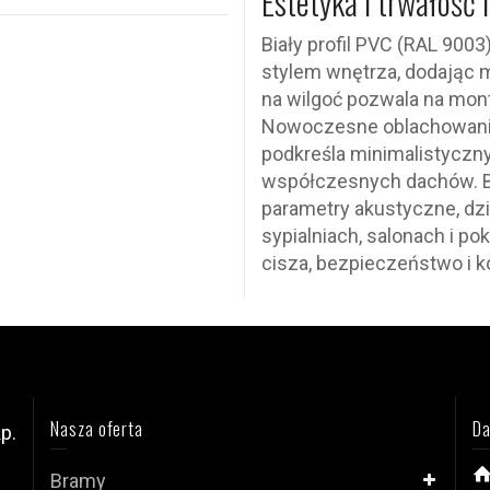
Estetyka i trwałość 
Biały profil PVC (RAL 900
stylem wnętrza, dodając m
na wilgoć pozwala na mont
Nowoczesne oblachowanie
podkreśla minimalistyczny
współczesnych dachów. B
parametry akustyczne, dz
sypialniach, salonach i po
cisza, bezpieczeństwo i k
Nasza oferta
Da
p.
Bramy
i