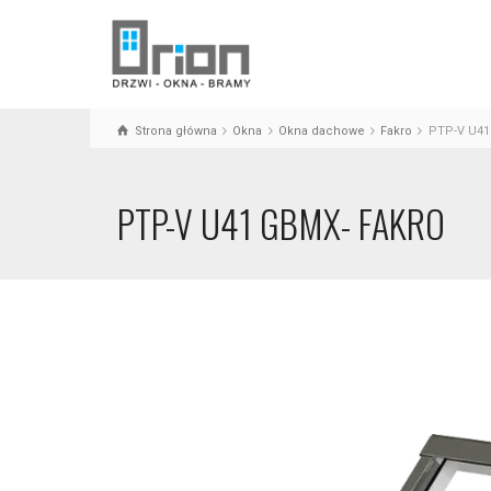
Strona główna
Okna
Okna dachowe
Fakro
PTP-V U41
PTP-V U41 GBMX- FAKRO