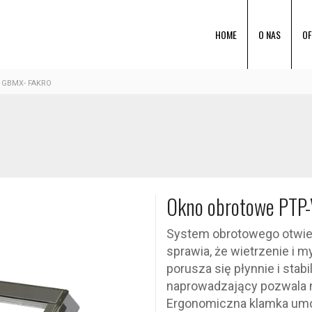
HOME
O NAS
OF
 GBMX- FAKRO
Okno obrotowe PTP
System obrotowego otwie
sprawia, że wietrzenie i m
porusza się płynnie i stab
naprowadzający pozwala n
Ergonomiczna klamka umożl