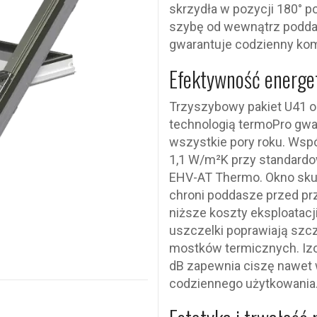
skrzydła w pozycji 180° 
szybę od wewnątrz poddas
gwarantuje codzienny kom
Efektywność energet
Trzyszybowy pakiet U41 o
technologią termoPro gwar
wszystkie pory roku. Wspó
1,1 W/m²K przy standard
EHV-AT Thermo. Okno skute
chroni poddasze przed pr
niższe koszty eksploatac
uszczelki poprawiają szc
mostków termicznych. Iz
dB zapewnia ciszę nawet 
codziennego użytkowania