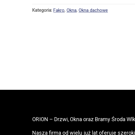
Kategoria:
Fakro
,
Okna
,
Okna dachowe
ORION – Drzwi, Okna oraz Bramy Środa Wlk
Nasza firma od wielu już lat oferuje szerok